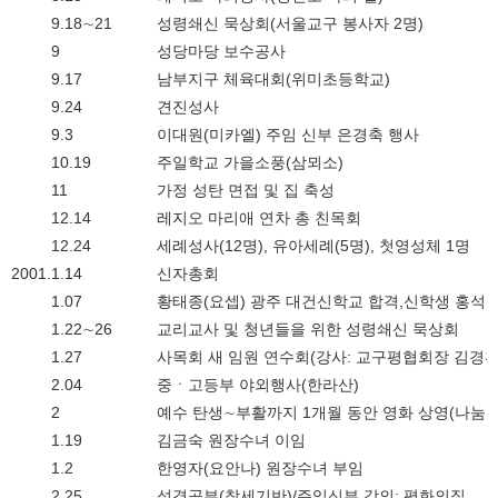
9.18∼21
성령쇄신 묵상회(서울교구 봉사자 2명)
9
성당마당 보수공사
9.17
남부지구 체육대회(위미초등학교)
9.24
견진성사
9.3
이대원(미카엘) 주임 신부 은경축 행사
10.19
주일학교 가을소풍(삼뫼소)
11
가정 성탄 면접 및 집 축성
12.14
레지오 마리애 연차 총 친목회
12.24
세례성사(12명), 유아세례(5명), 첫영성체 1명
2001.
1.14
신자총회
1.07
황태종(요셉) 광주 대건신학교 합격,신학생 홍석윤
1.22∼26
교리교사 및 청년들을 위한 성령쇄신 묵상회
1.27
사목회 새 임원 연수회(강사: 교구평협회장 김경
2.04
중ㆍ고등부 야외행사(한라산)
2
예수 탄생∼부활까지 1개월 동안 영화 상영(나눔의
1.19
김금숙 원장수녀 이임
1.2
한영자(요안나) 원장수녀 부임
2.25
성경공부(창세기반)/주임신부 강의: 평화의집