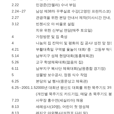
2.22
민경준(안젤라) 수녀 부임
2.24∼27
남성 제38차 꾸루실료 수강(고영민 프란치스코)
2.27
관광객을 위한 본당 안내서 제작(미사시간 안내, 
3.12
빈첸시오 아 바울로 설립
치유 위한 신부님 면담(매주 토요일)
4
가정방문 및 집 축성
4
나눔의 집 칸막이 및 평화의 집 공사/ 성전 앞 정
4.21
부활대축일 구역별 윷놀이 대회/ 중ㆍ고등부 탁
5.14
남부지구 성체 현양대회(동홍체육관)
5.26
교구 학생체육대회(젊음의 집)
6.11
남부지구 복사단 체육대회(남원종합 경기장)
5
성물방 보수공사, 정원 식수 작업
6.25
본당의 날 행사(중문상고 체육관)
6.25∼2001.1.5
2000년 대희년 평신도 대회를 위한 묵주기도 3억
(개인별 묵주기도 카드기입, 매달 초 묵주기도 봉
7.23
사무장 홍수연(세실리아) 채용
8.13
세례성사(10명), 어린이 첫 영성체
8.13
레지오 야외행사(성천포 다리 밑)