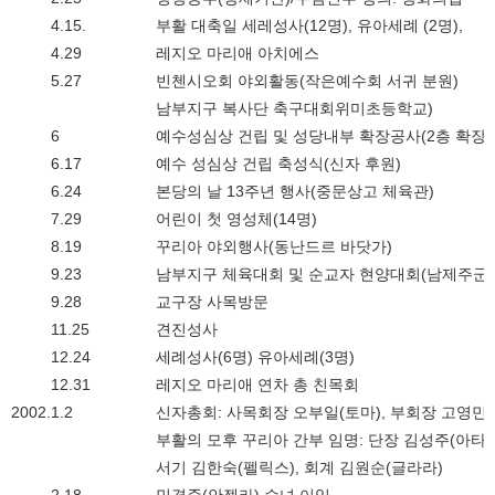
4.15.
부활 대축일 세레성사(12명), 유아세례 (2명),
4.29
레지오 마리애 아치에스
5.27
빈첸시오회 야외활동(작은예수회 서귀 분원)
남부지구 복사단 축구대회위미초등학교)
6
예수성심상 건립 및 성당내부 확장공사(2층 확장)
6.17
예수 성심상 건립 축성식(신자 후원)
6.24
본당의 날 13주년 행사(중문상고 체육관)
7.29
어린이 첫 영성체(14명)
8.19
꾸리아 야외행사(동난드르 바닷가)
9.23
남부지구 체육대회 및 순교자 현양대회(남제주군
9.28
교구장 사목방문
11.25
견진성사
12.24
세례성사(6명) 유아세례(3명)
12.31
레지오 마리애 연차 총 친목회
2002.
1.2
신자총회: 사목회장 오부일(토마), 부회장 고영민
부활의 모후 꾸리아 간부 임명: 단장 김성주(아타
서기 김한숙(펠릭스), 회계 김원순(글라라)