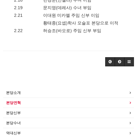
2.18
민경준(안젤라) 수녀 이임
2.19
문지영(데레사) 수녀 부임
2.21
이대원 미카엘 주임 신부 이임
황태종(요셉)학사 모슬포 본당으로 이적
2.22
허승조(바오로) 주임 신부 부임
본당소개
본당연혁
본당신부
본당수녀
역대신부