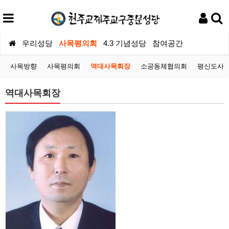
우리성당
사목평의회
4.3 기념성당
참여공간
사목방향
사목평의회
역대사목회장
소공동체협의회
평신도사
역대사목회장