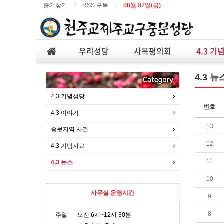
즐겨찾기
RSS 구독
08월 07일(금)
우리성당
사목평의회
4.3 기
4.3 뉴
4.3 기념성당
번호
4.3 이야기
13
중문지역 사건
12
4.3 기념자료
11
4.3 뉴스
10
사무실 운영시간
9
8
주일
오전 6시~12시 30분