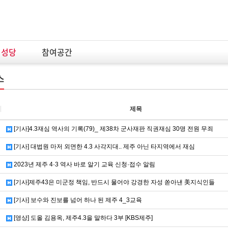
념성당
참여공간
스
제목
[기사]4.3재심 역사의 기록(79)_ 제38차 군사재판 직권재심 30명 전원 무죄
[기사] 대법원 마저 외면한 4.3 사각지대.. 제주 아닌 타지역에서 재심
2023년 제주 4·3 역사 바로 알기 교육 신청·접수 알림
[기사]제주43은 미군정 책임, 반드시 물어야 강경한 자성 쏟아낸 美지식인들
[기사] 보수와 진보를 넘어 하나 된 제주 4_3교육
[영상] 도올 김용옥, 제주4.3을 말하다 3부 [KBS제주]