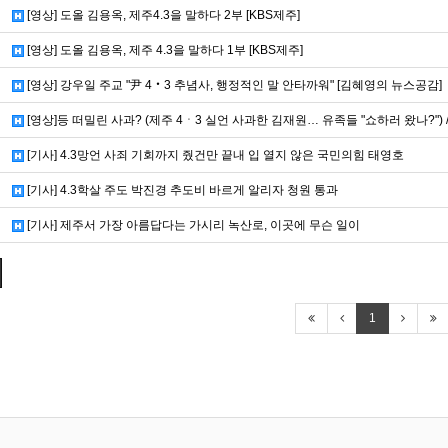
[영상] 도올 김용옥, 제주4.3을 말하다 2부 [KBS제주]
[영상] 도올 김용옥, 제주 4.3을 말하다 1부 [KBS제주]
[영상] 강우일 주교 "尹 4‧3 추념사, 행정적인 말 안타까워" [김혜영의 뉴스공감]
[영상]등 떠밀린 사과? (제주 4ㆍ3 실언 사과한 김재원… 유족들 "쇼하러 왔나?") /
[기사] 4.3망언 사죄 기회까지 줬건만 끝내 입 열지 않은 국민의힘 태영호
[기사] 4.3학살 주도 박진경 추도비 바르게 알리자 청원 통과
[기사] 제주서 가장 아름답다는 가시리 녹산로, 이곳에 무슨 일이
1