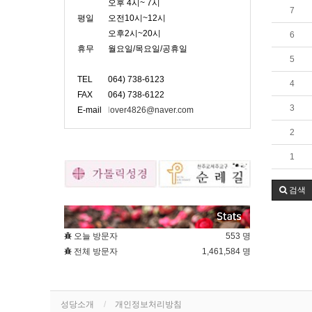
오후 4시~ 7시
7
평일
오전10시~12시
오후2시~20시
6
휴무
월요일/목요일/공휴일
5
TEL
064) 738-6123
4
FAX
064) 738-6122
3
E-mail
l
over4826@naver.com
2
1
검색
오늘 방문자
553 명
전체 방문자
1,461,584 명
성당소개
개인정보처리방침