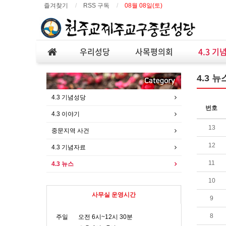
즐겨찾기
RSS 구독
08월 08일(토)
우리성당
사목평의회
4.3 기
4.3 뉴
4.3 기념성당
번호
4.3 이야기
13
중문지역 사건
12
4.3 기념자료
11
4.3 뉴스
10
사무실 운영시간
9
8
주일
오전 6시~12시 30분