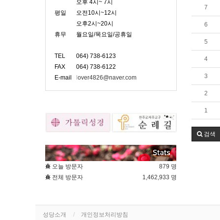
오후 4시~ 7시
7
평일
오전10시~12시
오후2시~20시
6
휴무
월요일/목요일/공휴일
5
TEL
064) 738-6123
4
FAX
064) 738-6122
3
E-mail
l
over4826@naver.com
2
1
검색
오늘 방문자
879 명
전체 방문자
1,462,933 명
성당소개
개인정보처리방침