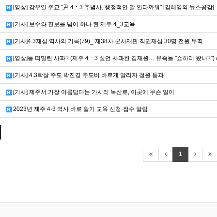
[영상] 강우일 주교 "尹 4‧3 추념사, 행정적인 말 안타까워" [김혜영의 뉴스공감]
[기사] 보수와 진보를 넘어 하나 된 제주 4_3교육
[기사]4.3재심 역사의 기록(79)_ 제38차 군사재판 직권재심 30명 전원 무죄
[영상]등 떠밀린 사과? (제주 4ㆍ3 실언 사과한 김재원… 유족들 "쇼하러 왔나?") /
[기사] 4.3학살 주도 박진경 추도비 바르게 알리자 청원 통과
[기사] 제주서 가장 아름답다는 가시리 녹산로, 이곳에 무슨 일이
2023년 제주 4·3 역사 바로 알기 교육 신청·접수 알림
1