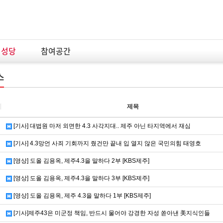
념성당
참여공간
스
제목
[기사] 대법원 마저 외면한 4.3 사각지대.. 제주 아닌 타지역에서 재심
[기사] 4.3망언 사죄 기회까지 줬건만 끝내 입 열지 않은 국민의힘 태영호
[영상] 도올 김용옥, 제주4.3을 말하다 2부 [KBS제주]
[영상] 도올 김용옥, 제주4.3을 말하다 3부 [KBS제주]
[영상] 도올 김용옥, 제주 4.3을 말하다 1부 [KBS제주]
[기사]제주43은 미군정 책임, 반드시 물어야 강경한 자성 쏟아낸 美지식인들