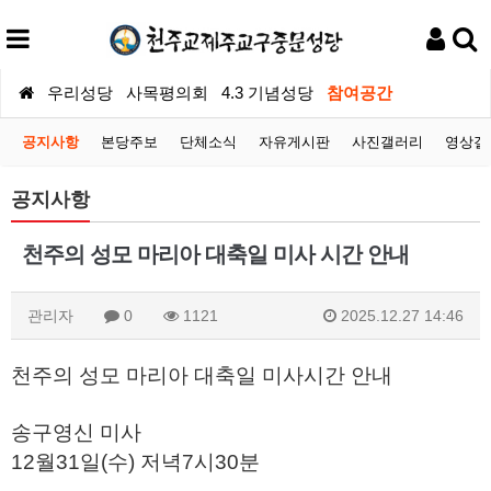
우리성당
사목평의회
4.3 기념성당
참여공간
공지사항
본당주보
단체소식
자유게시판
사진갤러리
영상갤
공지사항
천주의 성모 마리아 대축일 미사 시간 안내
관리자
0
1121
2025.12.27 14:46
천주의 성모 마리아 대축일 미사시간 안내
송구영신 미사
12월31일(수) 저녁7시30분