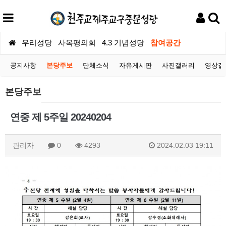
우리성당
사목평의회
4.3 기념성당
참여공간
공지사항
본당주보
단체소식
자유게시판
사진갤러리
영상갤
본당주보
연중 제 5주일 20240204
관리자
0
4293
2024.02.03 19:11