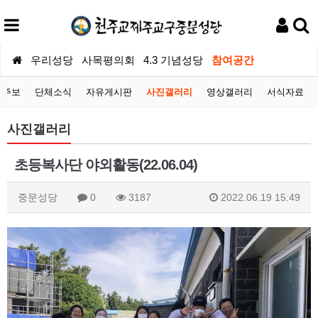
우리성당
사목평의회
4.3 기념성당
참여공간
당주보
단체소식
자유게시판
사진갤러리
영상갤러리
서식자료
사진갤러리
초등복사단 야외활동(22.06.04)
중문성당
0
3187
2022.06.19 15:49