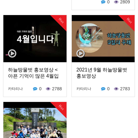
0
2809
Hot
Hot
하늘땅물벗 홍보영상 <
2021년 9월 하늘땅물벗
아픈 기억이 많은 4월입
홍보영상
니다>
0
2788
0
2783
카타리나
카타리나
Hot