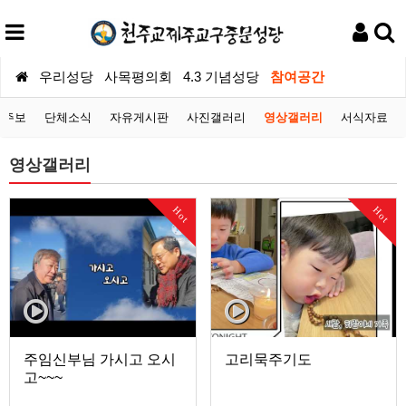
우리성당
사목평의회
4.3 기념성당
참여공간
당주보
단체소식
자유게시판
사진갤러리
영상갤러리
서식자료
영상갤러리
Hot
Hot
주임신부님 가시고 오시
고리묵주기도
고~~~