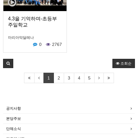
4.3을 기억하며-초등부
주일학교
마리아막달레나
0
2767
조회순
1
2
3
4
5
공지사항
본당주보
단체소식