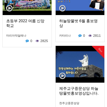
초등부 2022 여름 신앙
하늘땅물벗 6월 홍보영
학교
상
0
2811
마리아막달레나
카타리나
0
2825
Hot
제주교구중문성당 하늘
땅물벗홍보영상입니다.
천주교중문성당