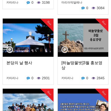
0
3198
카타리나
마리아막달레나
0
3084
Hot
Hot
본당의 날 행사
[하늘땅물벗]3월 홍보영
상
0
2931
0
2845
카타리나
카타리나
Hot
Hot