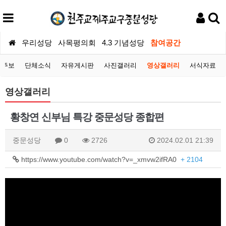
우리성당
사목평의회
4.3 기념성당
참여공간
당주보
단체소식
자유게시판
사진갤러리
영상갤러리
서식자료
영상갤러리
황창연 신부님 특강 중문성당 종합편
중문성당
0
2726
2024.02.01 21:39
https://www.youtube.com/watch?v=_xmvw2ifRA0
+ 2104