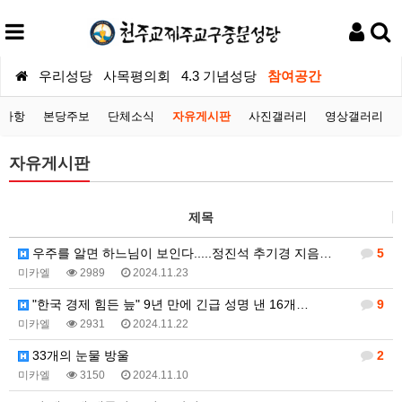
우리성당
사목평의회
4.3 기념성당
참여공간
지사항
본당주보
단체소식
자유게시판
사진갤러리
영상갤러리
자유게시판
제목
우주를 알면 하느님이 보인다.....정진석 추기경 지음…
5
미카엘
2989
2024.11.23
"한국 경제 힘든 늪" 9년 만에 긴급 성명 낸 16개…
9
미카엘
2931
2024.11.22
33개의 눈물 방울
2
미카엘
3150
2024.11.10