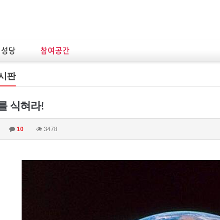
념성당
참여공간
시판
를 식혀라!
10
3478