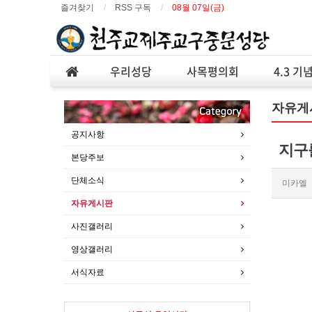
즐겨찾기
RSS 구독
08월 07일(금)
우리성당
사목평의회
4.3 기
자유게
공지사항
지구
본당주보
단체소식
미카엘
자유게시판
사진갤러리
영상갤러리
서식자료