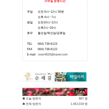
사무실 운영시간
주일
오전 6시~12시 30분
오후 4시~ 7시
평일
오전10시~12시
오후2시~20시
휴무
월요일/목요일/공휴일
TEL
064) 738-6123
FAX
064) 738-6122
E-mail
l
over4826@naver.com
오늘 방문자
987 명
전체 방문자
1,462,018 명