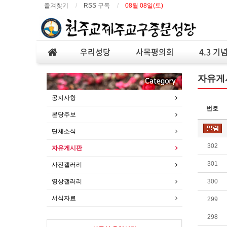
즐겨찾기
RSS 구독
08월 08일(토)
우리성당
사목평의회
4.3 기
자유게
공지사항
번호
본당주보
단체소식
302
자유게시판
301
사진갤러리
영상갤러리
300
서식자료
299
298