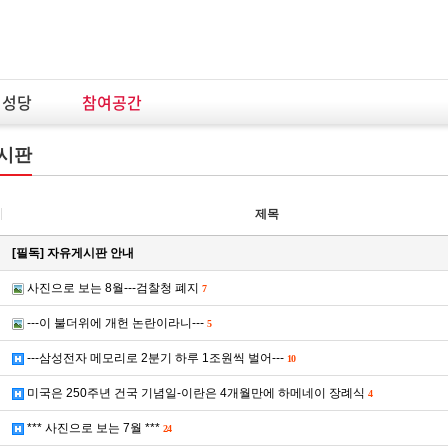
념성당
참여공간
시판
제목
[필독] 자유게시판 안내
사진으로 보는 8월---검찰청 폐지
7
---이 불더위에 개헌 논란이라니---
5
---삼성전자 메모리로 2분기 하루 1조원씩 벌어---
10
미국은 250주년 건국 기념일-이란은 4개월만에 하메네이 장례식
4
*** 사진으로 보는 7월 ***
24