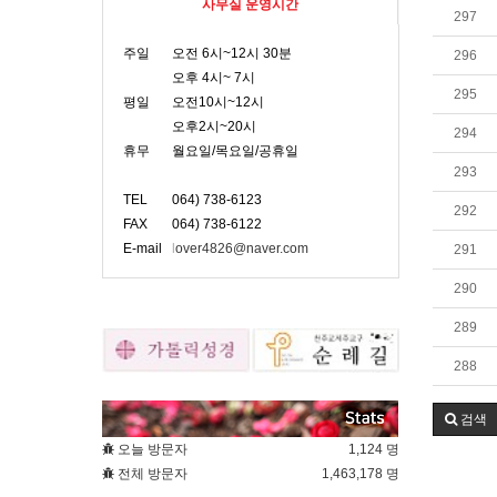
사무실 운영시간
297
주일
오전 6시~12시 30분
296
오후 4시~ 7시
295
평일
오전10시~12시
오후2시~20시
294
휴무
월요일/목요일/공휴일
293
TEL
064) 738-6123
292
FAX
064) 738-6122
E-mail
l
over4826@naver.com
291
290
289
288
검색
오늘 방문자
1,124 명
전체 방문자
1,463,178 명