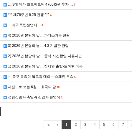
.... 3대 메가 프로젝트에 4700조원 투자 ....
5
*** 제76주년 6.25 전쟁 ***
4
---미국 독립선언서---
4
4) 2026년 본당의 날.....파더스가든 관람
3) 2026년 본당의 날.....4.3 기념관 관람
2) 2026년 본당의 날.....중식-사진촬영-자유시간
1) 2026년 본당의 날.....천제연 출발-도착후 미사
--- 축구 북중미 월드컵 대회 ---스페인 우승
6
사진으로 보는 6월.....호국의 달
18
성령강림 대축일과 전입자 환영식
2
1
2
3
4
5
6
7