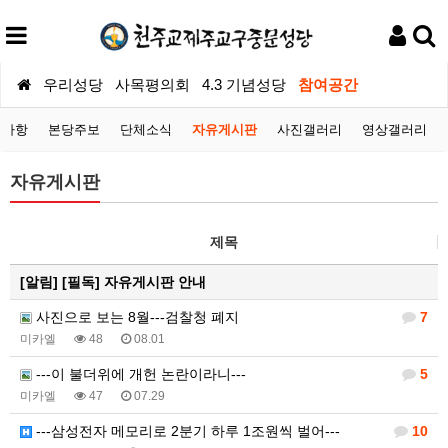
우리성당
사목평의회
4.3 기념성당
참여공간
지사항
본당주보
단체소식
자유게시판
사진갤러리
영상갤러리
자유게시판
제목
[알림]
[필독] 자유게시판 안내
사진으로 보는 8월---검찰청 폐지
7
미카엘
48
08.01
---이 불더위에 개헌 논란이라니---
5
미카엘
47
07.29
---삼성전자 메모리로 2분기 하루 1조원씩 벌어---
10