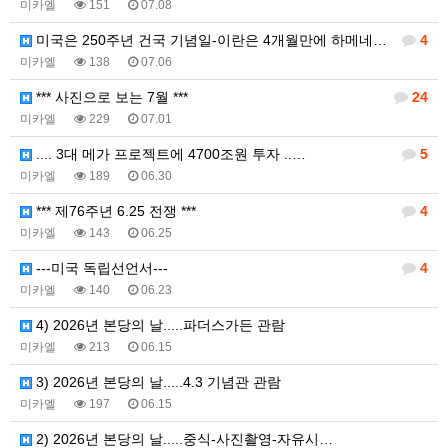
미카엘
151
07.08
미국은 250주년 건국 기념일-이란은 4개월만에 하메네…
4
미카엘
138
07.06
*** 사진으로 보는 7월 ***
24
미카엘
229
07.01
.... 3대 메가 프로젝트에 4700조원 투자 ..…
5
미카엘
189
06.30
*** 제76주년 6.25 전쟁 ***
4
미카엘
143
06.25
---미국 독립선언서---
4
미카엘
140
06.23
4) 2026년 본당의 날.....파더스가든 관람
미카엘
213
06.15
3) 2026년 본당의 날.....4.3 기념관 관람
미카엘
197
06.15
2) 2026년 본당의 날.....중식-사진촬영-자유시…