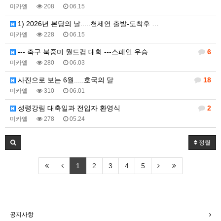
미카엘
208
06.15
1) 2026년 본당의 날.....천제연 출발-도착후 …
미카엘
228
06.15
--- 축구 북중미 월드컵 대회 ---스페인 우승
6
미카엘
280
06.03
사진으로 보는 6월.....호국의 달
18
미카엘
310
06.01
성령강림 대축일과 전입자 환영식
2
미카엘
278
05.24
정렬
1
2
3
4
5
공지사항